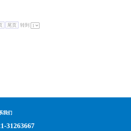
页
尾页
转到
系我们
21-31263667