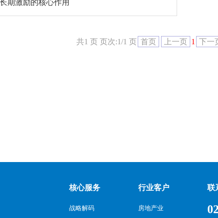
长期激励的核心作用
共1 页 页次:1/1 页
首页
上一页
1
下一
核心服务
行业客户
联
0
战略解码
房地产业